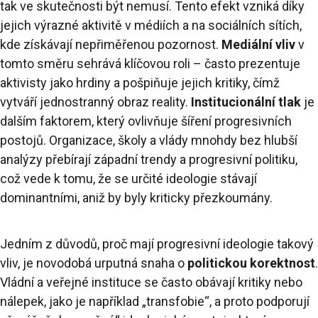
tak ve skutečnosti být nemusí. Tento efekt vzniká díky
jejich výrazné aktivitě v médiích a na sociálních sítích,
kde získávají nepřiměřenou pozornost.
Mediální vliv
v
tomto směru sehrává klíčovou roli – často prezentuje
aktivisty jako hrdiny a pošpiňuje jejich kritiky, čímž
vytváří jednostranný obraz reality.
Institucionální tlak
je
dalším faktorem, který ovlivňuje šíření progresivních
postojů. Organizace, školy a vlády mnohdy bez hlubší
analýzy přebírají západní trendy a progresivní politiku,
což vede k tomu, že se určité ideologie stávají
dominantními, aniž by byly kriticky přezkoumány.
Jedním z důvodů, proč mají progresivní ideologie takový
vliv, je novodobá urputná snaha o
politickou korektnost
.
Vládní a veřejné instituce se často obávají kritiky nebo
nálepek, jako je například „transfobie“, a proto podporují