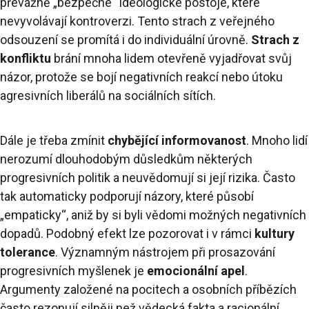
převážně „bezpečné“ ideologické postoje, které
nevyvolávají kontroverzi. Tento strach z veřejného
odsouzení se promítá i do individuální úrovně.
Strach z
konfliktu
brání mnoha lidem otevřeně vyjadřovat svůj
názor, protože se bojí negativních reakcí nebo útoku
agresivních liberálů na sociálních sítích.
Dále je třeba zmínit
chybějící informovanost
. Mnoho lidí
nerozumí dlouhodobým důsledkům některých
progresivních politik a neuvědomují si její rizika. Často
tak automaticky podporují názory, které působí
„empaticky“, aniž by si byli vědomi možných negativních
dopadů. Podobný efekt lze pozorovat i v rámci
kultury
tolerance
. Významným nástrojem při prosazování
progresivních myšlenek je
emocionální apel
.
Argumenty založené na pocitech a osobních příbězích
často rezonují silněji než vědecká fakta a racionální