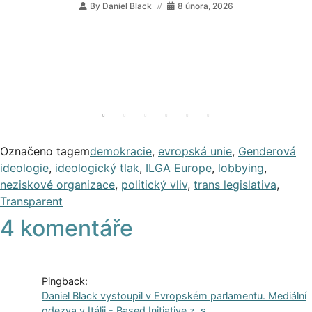
Označeno tagem
demokracie
,
evropská unie
,
Genderová
ideologie
,
ideologický tlak
,
ILGA Europe
,
lobbying
,
neziskové organizace
,
politický vliv
,
trans legislativa
,
Transparent
4 komentáře
Pingback:
Daniel Black vystoupil v Evropském parlamentu. Mediální
odezva v Itálii - Based Initiative z. s.