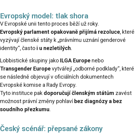
Evropský model: tlak shora
V Evropské unii tento proces běží už roky.
Evropský parlament opakovaně přijímá rezoluce
, které
vyzývají členské státy k „právnímu uznání genderové
identity“, často
i u nezletilých
.
Lobbistické skupiny jako
ILGA Europe
nebo
Transgender Europe
vytvářejí „odborné podklady“, které
se následně objevují v oficiálních dokumentech
Evropské komise a Rady Evropy.
Tyto instituce pak
doporučují členským státům
zavést
možnost právní změny pohlaví
bez diagnózy a bez
soudního přezkumu
.
Český scénář: přepsané zákony