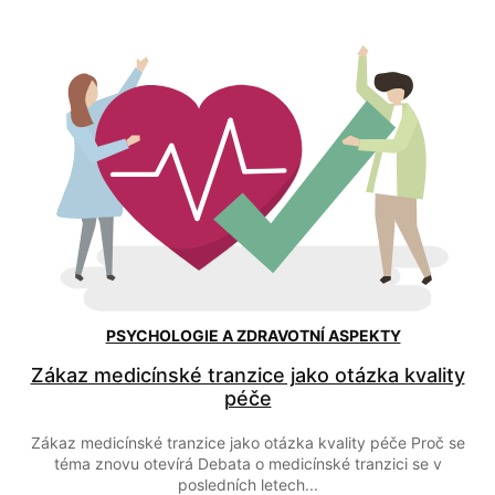
PRÁVNÍ A LEGISLATIVNÍ INFORMACE
Legislativní rámec genderové identity v praxi
školství
Kontext debaty a důvod zpracování Otázka genderové identity
se v českém školství v posledních letech objevuje stále častěji,
a to...
By
Daniel Black
31 prosince, 2025