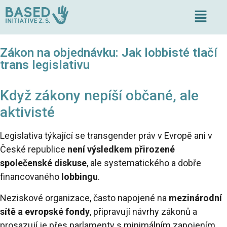
Zákon na objednávku: Jak lobbisté tlačí
trans legislativu
Když zákony nepíší občané, ale
aktivisté
Legislativa týkající se transgender práv v Evropě ani v
České republice
není výsledkem přirozené
společenské diskuse
, ale systematického a dobře
financovaného
lobbingu
.
Neziskové organizace, často napojené na
mezinárodní
sítě a evropské fondy
, připravují návrhy zákonů a
prosazují je přes parlamenty s minimálním zapojením