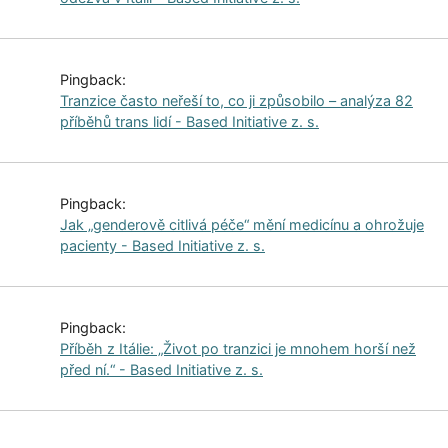
Pingback:
Tranzice často neřeší to, co ji způsobilo – analýza 82
příběhů trans lidí - Based Initiative z. s.
Pingback:
Jak „genderově citlivá péče“ mění medicínu a ohrožuje
pacienty - Based Initiative z. s.
Pingback:
Příběh z Itálie: „Život po tranzici je mnohem horší než
před ní.“ - Based Initiative z. s.