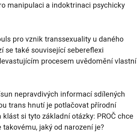
pro manipulaci a indoktrinaci psychicky
uls pro vznik transsexuality u daného
 se také související sebereflexi
 devastujícím procesem uvědomění vlastní
řísun nepravdivých informací sdílených
ou trans hnutí je potlačovat přírodní
 klást si tyto základní otázky: PROČ chce
 takovému, jaký od narození je?