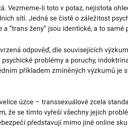
stá. Vezmeme-li toto v potaz, nejistota ohl
ních sítí. Jedná se čistě o záležitost psyc
trans ženy” jsou identické, a to samé pla
vrzená odpověď, dle souvisejících výzkum
, psychické problémy a poruchy, indoktrin
 Jedním příkladem zmíněných výzkumů je 
 velice úzce – transsexuálové zcela standa
im, že se tímto vyřeší všechny jejich prob
nebezpečí představují mimo jiné online sk