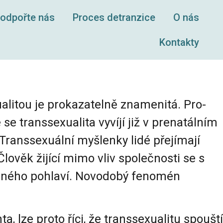
odpořte nás
Proces detranzice
O nás
Kontakty
ualitou je prokazatelně znamenitá. Pro-
se transsexualita vyvíjí již v prenatálním
 Transsexuální myšlenky lidé přejímají
lověk žijící mimo vliv společnosti se s
opačného pohlaví. Novodobý fenomén
, lze proto říci, že transsexualitu spouští