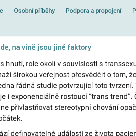
ce
Osobní příběhy
Podpora a propojení
P
de, na vině jsou jiné faktory
hnutí, role okolí v souvislosti s transsex
ží širokou veřejnost přesvědčit o tom, že 
dna řádná studie potvrzující toto tvrzení.
 i exponenciálně rostoucí “trans trend”. Č
ezačne přivlastňovat stereotypní chování 
očátek.
 definovatelné události ze života pacienta