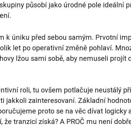
é skupiny působí jako úrodné pole ideální 
ení.
em k úniku před sebou samým. Prvotní imp
ik let po operativní změně pohlaví. Mnozí
hovy lžou sami sobě, aby nemuseli projít
tivní roli, tu ovšem potlačuje neustálý p
sti jakkoli zainteresovaní. Základní hodnot
oručujeme proto se na věc dívat logicky a
 že tranzicí získá? A PROČ mu není dobře