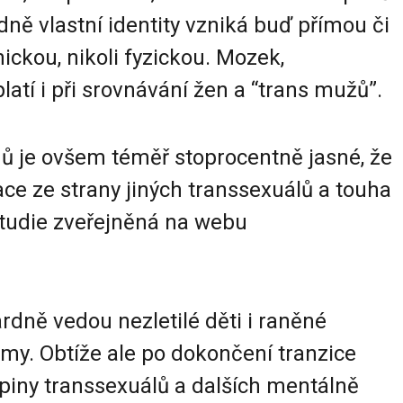
edně vlastní identity vzniká buď přímou či
hickou, nikoli fyzickou. Mozek,
tí i při srovnávání žen a “trans mužů”.
ů je ovšem téměř stoprocentně jasné, že
ace ze strany jiných transsexuálů a touha
studie zveřejněná na webu
rdně vedou nezletilé děti i raněné
lémy. Obtíže ale po dokončení tranzice
upiny transsexuálů a dalších mentálně