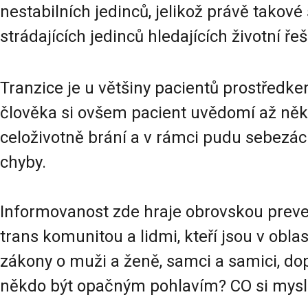
nestabilních jedinců, jelikož právě takov
strádajících jedinců hledajících životní řeš
Tranzice je u většiny pacientů prostředk
člověka si ovšem pacient uvědomí až někol
celoživotně brání a v rámci pudu sebezác
chyby.
Informovanost zde hraje obrovskou preven
trans komunitou a lidmi, kteří jsou v obla
zákony o muži a ženě, samci a samici, dop
někdo být opačným pohlavím? CO si myslí,