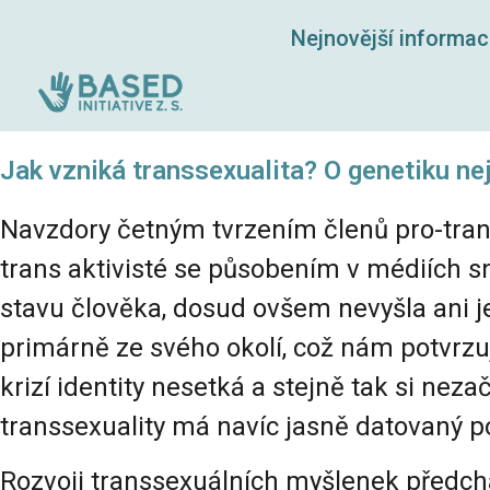
Nejnovější informa
Jak vzniká transsexualita? O genetiku nej
Navzdory četným tvrzením členů pro-trans 
trans aktivisté se působením v médiích sna
stavu člověka, dosud ovšem nevyšla ani je
primárně ze svého okolí, což nám potvrzuje
krizí identity nesetká a stejně tak si n
transsexuality má navíc jasně datovaný p
Rozvoji transsexuálních myšlenek předchází