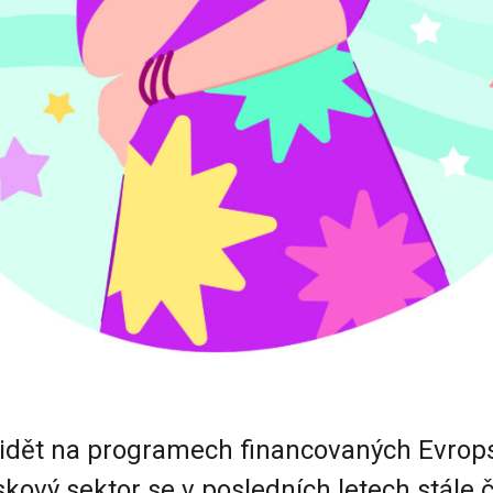
 vidět na programech financovaných Evro
kový sektor se v posledních letech stále č