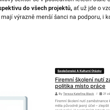
pektivu do všech projektů,
ať už jde o vz
 mají výrazně menší šanci na podporu, i kd
Společenské A Kulturní Otázky
Firemní školení nutí
politika místo práce
By
Tereza Kateřina Black
21 z
Firemní školení nutí zaměstnance k
měla původně jasný účel – zlepšit