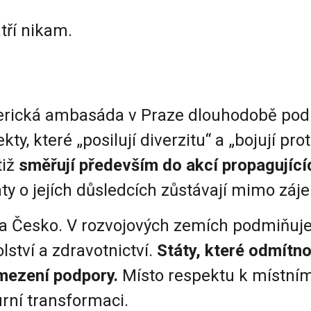
atří nikam.
erická ambasáda v Praze dlouhodobě podpo
y, které „posilují diverzitu“ a „bojují pro
tiž
směřují především do akcí propagující
aty o jejích důsledcích zůstávají mimo záj
na Česko. V rozvojových zemích podmiňuj
tví a zdravotnictví.
Státy, které odmítno
omezení podpory.
Místo respektu k místním
urní transformaci.