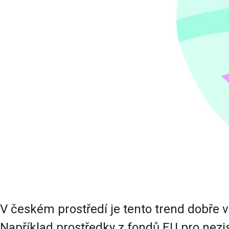
V českém prostředí je tento trend dobře
Například prostředky z fondů EU pro nezis