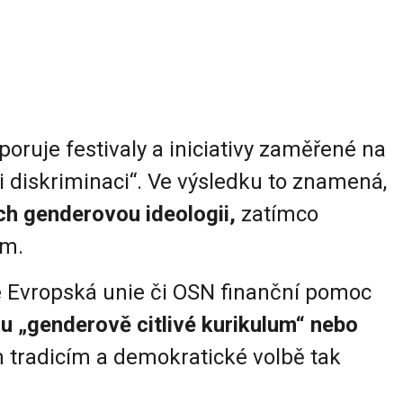
ruje festivaly a iniciativy zaměřené na
ti diskriminaci“. Ve výsledku to znamená,
ch genderovou ideologii,
zatímco
em.
e Evropská unie či OSN finanční pomoc
u „genderově citlivé kurikulum“ nebo
 tradicím a demokratické volbě tak