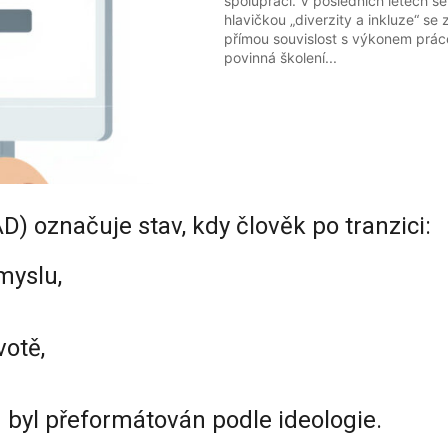
spolupráci. V posledních letech s
hlavičkou „diverzity a inkluze“ se
přímou souvislost s výkonem prác
povinná školení...
) označuje stav, kdy člověk po tranzici:
myslu,
votě,
 byl přeformátován podle ideologie.