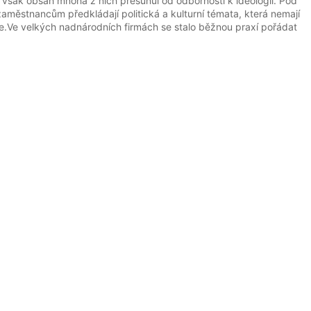
e však obsah mnoha z nich přesunul od odbornosti k ideologii. Pod
 zaměstnancům předkládají politická a kulturní témata, která nemají
e.Ve velkých nadnárodních firmách se stalo běžnou praxí pořádat