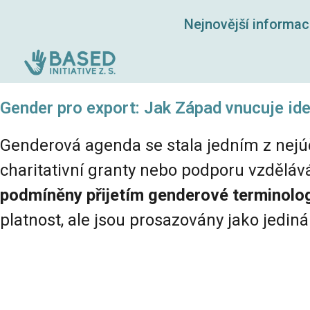
Nejnovější informa
Gender pro export: Jak Západ vnucuje id
Genderová agenda se stala jedním z nejúč
charitativní granty nebo podporu vzdělává
podmíněny přijetím genderové terminolog
platnost, ale jsou prosazovány jako jedin