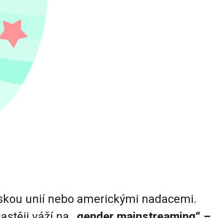
pskou unií nebo americkými nadacemi.
astěji váží na
„gender mainstreaming“ –