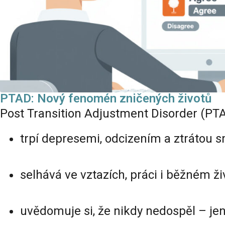
PTAD: Nový fenomén zničených životů
Post Transition Adjustment Disorder (PTAD
trpí depresemi, odcizením a ztrátou s
selhává ve vztazích, práci i běžném ži
uvědomuje si, že nikdy nedospěl – jen