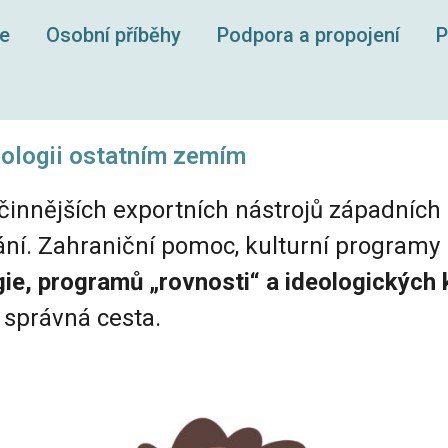
ce
Osobní příběhy
Podpora a propojení
P
eologii ostatním zemím
innějších exportních nástrojů západních 
ní. Zahraniční pomoc, kulturní programy i
ie, programů „rovnosti“ a ideologických 
á správná cesta.