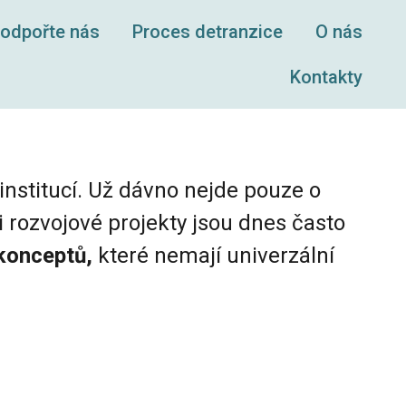
odpořte nás
Proces detranzice
O nás
Kontakty
institucí. Už dávno nejde pouze o
 rozvojové projekty jsou dnes často
konceptů,
které nemají univerzální